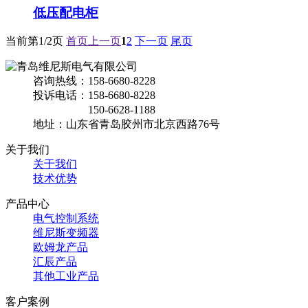
低压配电柜
当前第
1/2
页
首页
上一页
1
2
下一页
尾页
咨询热线：158-6680-8228
投诉电话：158-6680-8228
150-6628-1188
地址：山东省青岛胶州市北京西路76号
关于我们
关于我们
技术优势
产品中心
电气控制系统
维尼斯变频器
欧姆龙产品
汇辰产品
其他工业产品
客户案例