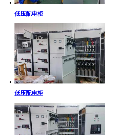
低压配电柜
低压配电柜