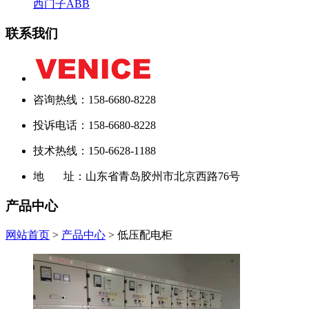
西门子
ABB
联系我们
咨询热线：158-6680-8228
投诉电话：158-6680-8228
技术热线：150-6628-1188
地 址：山东省青岛胶州市北京西路76号
产品中心
网站首页
>
产品中心
> 低压配电柜